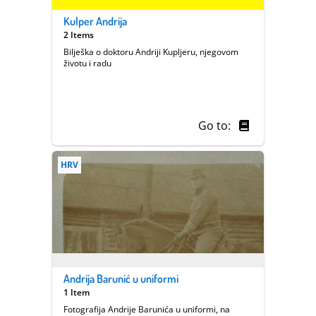
Kulper Andrija
2 Items
Bilješka o doktoru Andriji Kupljeru, njegovom
životu i radu
Go to:
HRV
Andrija Barunić u uniformi
1 Item
Fotografija Andrije Barunića u uniformi, na