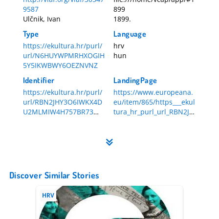
9587
899
Ulčnik, Ivan
1899.
Type
Language
https://ekultura.hr/purl/
hrv
url/N6HUYWPMRHXOGIH
hun
5Y5IKWBWY6OEZNVNZ
Identifier
LandingPage
https://ekultura.hr/purl/
https://www.europeana.
url/RBN2JHY3O6IWKX4D
eu/item/865/https___ekul
U2MLMIW4H757BR73
tura_hr_purl_url_RBN2JH
HR-DAZG-857-1-227
Y3O6IWKX4DU2MLMIW4
H757BR73
Discover Similar Stories
HRV