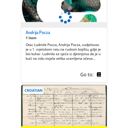
Andrija Pocza
1 Item
Otac Ludmile Pocza, Andrija Pocza, sudjelovao
je u 1. svjetskom ratu na ruskom bojištu, gdje je
bio kuhar. Ludmila se sjeća iz djetinjstva da je u
kući na zidu visjela velika uramljena očeva
fotografija u uniformi iz toga vremena, ali slika
na žalost nije sačuvana do danas. Nema
nikakvih drugih sjećanja o tome. Na početku 1.
Go to:
svjetskog rata kad je unovačen Andrija je imao
22 godine (rođen je 1892.), i još nije bio oženjen.
Umro je u Koprivnici 1974.
CROATIAN