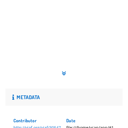
METADATA
Contributor
Date
http://viaf.org/viaf/30547
file:///home/vcap/app/#1