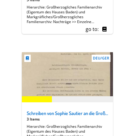
Hierarchie: Großherzogliches Familienarchiv
(Eigentum des Hauses Baden) und
Markgräfliches/Großherzogliches
Familienarchiv: Nachträge >> Einzelne
Angehörige des Hauses Baden >> [13 A] Luise
go to:
Großherzogin von Baden (1838-1923) >>
Familie, Hof, Regierung >> Soziales,
Wohltätigkeit >> Badischer Frauenverein >>
Geschäftsberichte >> Berichtserien >> Dr.
Sophie Sautier [Präsidentin von Abteilung V]
DEU/GER
Schreiben von Sophie Sautier an die Großherzogin Luise; Abnahme der Anzahl erwerbsloser Frauen; Anstellungen von Beamten; Klage darüber | dass die Frauen zu hohe Ansprüche an den Beruf hätten
3 Items
Hierarchie: Großherzogliches Familienarchiv
(Eigentum des Hauses Baden) und