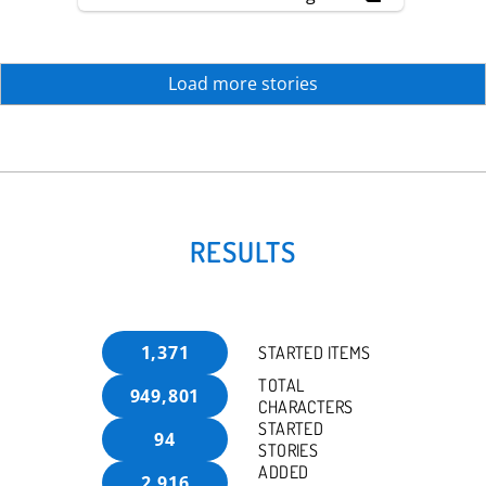
Großherzogin von Baden (1838-1923) >>
Familie, Hof, Regierung >> Soziales,
Wohltätigkeit >> Badischer Frauenverein >>
Geschäftsberichte >> Berichtserien >> Dr.
Sophie Sautier [Präsidentin von Abteilung V]
Load more stories
RESULTS
1,371
STARTED ITEMS
TOTAL
949,801
CHARACTERS
STARTED
94
STORIES
ADDED
2,916