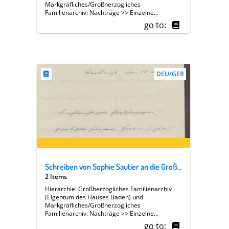
Markgräfliches/Großherzogliches
Familienarchiv: Nachträge >> Einzelne
Angehörige des Hauses Baden >> [13 A] Luise
go to:
Großherzogin von Baden (1838-1923) >>
Familie, Hof, Regierung >> Soziales,
Wohltätigkeit >> Badischer Frauenverein >>
Geschäftsberichte >> Berichtserien >> Dr.
Sophie Sautier [Präsidentin von Abteilung V]
DEU/GER
Schreiben von Sophie Sautier an die Großherzogin Luise; Verschiebung der Sitzung des Landesverbands
2 Items
Hierarchie: Großherzogliches Familienarchiv
(Eigentum des Hauses Baden) und
Markgräfliches/Großherzogliches
Familienarchiv: Nachträge >> Einzelne
Angehörige des Hauses Baden >> [13 A] Luise
go to: