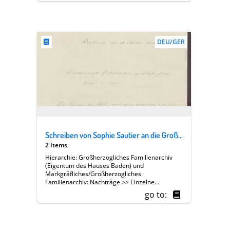
Familie, Hof, Regierung >> Soziales,
Wohltätigkeit >> Badischer Frauenverein >>
Geschäftsberichte >> Berichtserien >> Dr.
Sophie Sautier [Präsidentin von Abteilung V]
DEU/GER
Schreiben von Sophie Sautier an die Großherzogin Luise; Aufenthalt der Großherzogin in Baden-Baden; Landesversammlung in Offenburg;
2 Items
Hierarchie: Großherzogliches Familienarchiv
(Eigentum des Hauses Baden) und
Markgräfliches/Großherzogliches
Familienarchiv: Nachträge >> Einzelne
Angehörige des Hauses Baden >> [13 A] Luise
go to:
Großherzogin von Baden (1838-1923) >>
Familie, Hof, Regierung >> Soziales,
Wohltätigkeit >> Badischer Frauenverein >>
Geschäftsberichte >> Berichtserien >> Dr.