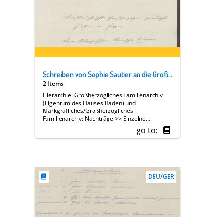
Schreiben von Sophie Sautier an die Großherzogin Luise; Zusendung von Kugeln und Grantsplittern der Verwundeten
2 Items
Hierarchie: Großherzogliches Familienarchiv
(Eigentum des Hauses Baden) und
Markgräfliches/Großherzogliches
Familienarchiv: Nachträge >> Einzelne
Angehörige des Hauses Baden >> [13 A] Luise
go to:
Großherzogin von Baden (1838-1923) >>
Familie, Hof, Regierung >> Soziales,
Wohltätigkeit >> Badischer Frauenverein >>
Geschäftsberichte >> Berichtserien >> Dr.
Sophie Sautier [Präsidentin von Abteilung V]
DEU/GER