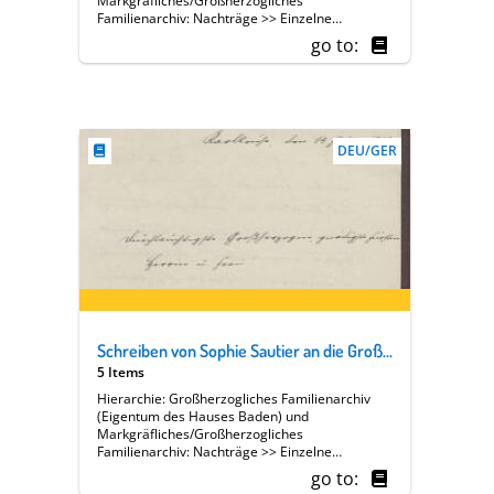
Markgräfliches/Großherzogliches
Familienarchiv: Nachträge >> Einzelne
Angehörige des Hauses Baden >> [13 A] Luise
go to:
Großherzogin von Baden (1838-1923) >>
Familie, Hof, Regierung >> Soziales,
Wohltätigkeit >> Badischer Frauenverein >>
Geschäftsberichte >> Berichtserien >> Dr.
Sophie Sautier [Präsidentin von Abteilung V]
DEU/GER
Schreiben von Sophie Sautier an die Großherzogin Luise; Besuch des Arbeitsamtes in Emmendingen; Sorge um geringe Löhne und Verpflegung in den Heimen; Rohstoffmangel und Arbeitszeitverkürzung
5 Items
Hierarchie: Großherzogliches Familienarchiv
(Eigentum des Hauses Baden) und
Markgräfliches/Großherzogliches
Familienarchiv: Nachträge >> Einzelne
Angehörige des Hauses Baden >> [13 A] Luise
go to:
Großherzogin von Baden (1838-1923) >>