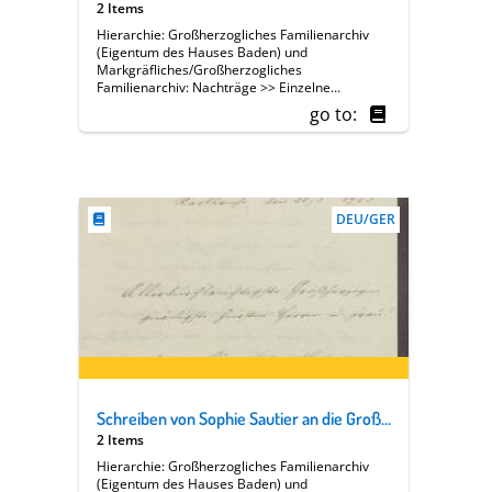
2 Items
Hierarchie: Großherzogliches Familienarchiv
(Eigentum des Hauses Baden) und
Markgräfliches/Großherzogliches
Familienarchiv: Nachträge >> Einzelne
Angehörige des Hauses Baden >> [13 A] Luise
go to:
Großherzogin von Baden (1838-1923) >>
Familie, Hof, Regierung >> Soziales,
Wohltätigkeit >> Badischer Frauenverein >>
Geschäftsberichte >> Berichtserien >> Dr.
Sophie Sautier [Präsidentin von Abteilung V]
DEU/GER
Schreiben von Sophie Sautier an die Großherzogin Luise; Ostergrüße
2 Items
Hierarchie: Großherzogliches Familienarchiv
(Eigentum des Hauses Baden) und