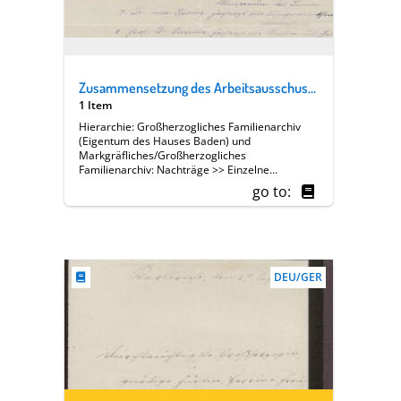
Zusammensetzung des Arbeitsausschusses und des Vorstandes der Abteilung V.
1 Item
Hierarchie: Großherzogliches Familienarchiv
(Eigentum des Hauses Baden) und
Markgräfliches/Großherzogliches
Familienarchiv: Nachträge >> Einzelne
Angehörige des Hauses Baden >> [13 A] Luise
go to:
Großherzogin von Baden (1838-1923) >>
Familie, Hof, Regierung >> Soziales,
Wohltätigkeit >> Badischer Frauenverein >>
Geschäftsberichte >> Berichtserien >> Dr.
Sophie Sautier [Präsidentin von Abteilung V]
DEU/GER