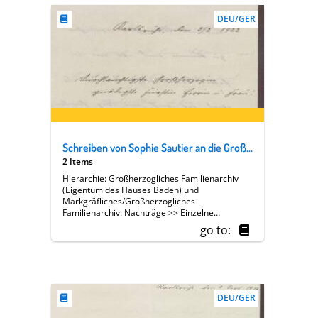
Sophie Sautier [Präsidentin von Abteilung V]
DEU/GER
Schreiben von Sophie Sautier an die Großherzogin Luise; Dank für einen Rat der Großherzogin
2 Items
Hierarchie: Großherzogliches Familienarchiv
(Eigentum des Hauses Baden) und
Markgräfliches/Großherzogliches
Familienarchiv: Nachträge >> Einzelne
Angehörige des Hauses Baden >> [13 A] Luise
go to:
Großherzogin von Baden (1838-1923) >>
Familie, Hof, Regierung >> Soziales,
Wohltätigkeit >> Badischer Frauenverein >>
Geschäftsberichte >> Berichtserien >> Dr.
Sophie Sautier [Präsidentin von Abteilung V]
DEU/GER