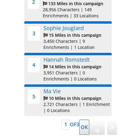
2
133 Miles in this campaign
28,956 Characters
|
149
Enrichments
|
33 Locations
Sophie Jouglard
3
15 Miles in this campaign
3,450 Characters
|
9
Enrichments
|
1 Location
Hannah Romstedt
4
14 Miles in this campaign
3,951 Characters
|
0
Enrichments
|
0 Locations
Ma Vie
5
10 Miles in this campaign
2,721 Characters
|
1 Enrichment
|
0 Locations
Next
OF
3
OK