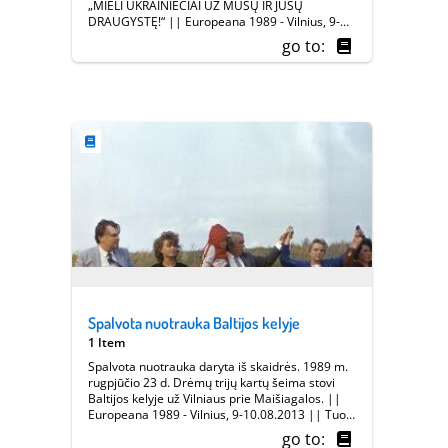
„MIELI UKRAINIEČIAI UŽ MŪSŲ IR JŪSŲ
DRAUGYSTĘ!“ || Europeana 1989 - Vilnius, 9-
10.08.2013
go to:
Spalvota nuotrauka Baltijos kelyje
1 Item
Spalvota nuotrauka daryta iš skaidrės. 1989 m.
rugpjūčio 23 d. Drėmų trijų kartų šeima stovi
Baltijos kelyje už Vilniaus prie Maišiagalos. ||
Europeana 1989 - Vilnius, 9-10.08.2013 || Tuo
laikotarpiu spalvotos nuotraukos buvo daromos
go to:
tik iš skaidrių.