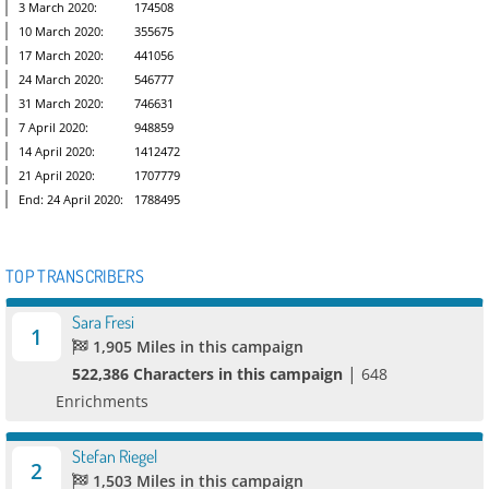
3 March 2020:
174508
10 March 2020:
355675
17 March 2020:
441056
24 March 2020:
546777
31 March 2020:
746631
7 April 2020:
948859
14 April 2020:
1412472
21 April 2020:
1707779
End: 24 April 2020:
1788495
TOP TRANSCRIBERS
Sara Fresi
1
1,905 Miles in this campaign
|
522,386 Characters in this campaign
648
Enrichments
Stefan Riegel
2
1,503 Miles in this campaign