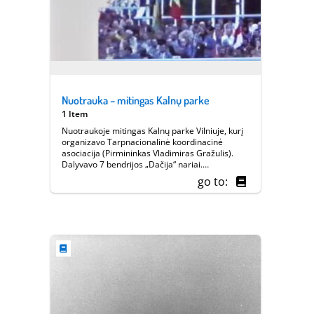
Nuotrauka – mitingas Kalnų parke
1 Item
Nuotraukoje mitingas Kalnų parke Vilniuje, kurį
organizavo Tarpnacionalinė koordinacinė
asociacija (Pirmininkas Vladimiras Gražulis).
Dalyvavo 7 bendrijos „Dačija“ nariai.
Nuotraukoje matosi Moldovos vėliava. ||
go to:
Europeana 1989 - Vilnius, 9-10.08.2013