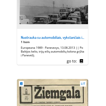
Nuotrauka su automobiliais, vykstančiais iš Baltijos kelio
1 Item
Europeana 1989 - Panevezys, 13.08.2013 || Po
Baltijos kelio, trijų eilių automobilių kolona grįžta
į Panevėžį.
go to:
LIT