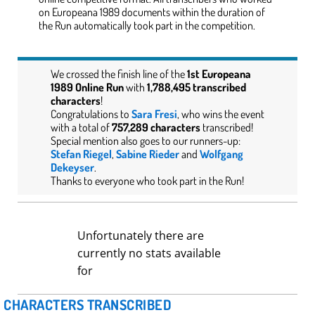
on Europeana 1989 documents within the duration of
the Run automatically took part in the competition.
We crossed the finish line of the
1st Europeana
1989
Online Run
with
1,788,495 transcribed
characters
!
Congratulations to
Sara Fresi
, who wins the event
with a total of
757,289 characters
transcribed!
Special mention also goes to our runners-up:
Stefan Riegel
,
Sabine Rieder
and
Wolfgang
Dekeyser
.
Thanks to everyone who took part in the Run!
Unfortunately there are
currently no stats available
for
CHARACTERS TRANSCRIBED