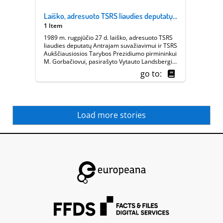
Laiško, adresuoto TSRS liaudies deputatų Antrajam suvažiavimui ir M. Gorbačiovui, kopija
1 Item
1989 m. rugpjūčio 27 d. laiško, adresuoto TSRS
liaudies deputatų Antrajam suvažiavimui ir TSRS
Aukščiausiosios Tarybos Prezidiumo pirmininkui
M. Gorbačiovui, pasirašyto Vytauto Landsbergio,
Justino Marcinkevičiaus, Romualdo Ozolo,
go to:
Kazimiero Motiekos, Mečio Laurinkaus, Juliaus
Juzeliūno, Romo Gudaičio, Kazimiero Uokos ir
Marcelijaus Martinaičio (taip pat Antano
Buračo, Kazimieros Prunskienės, ir Zigmo
Vaišvilos pavardės be parašų), kuriame
Load more stories
protestuojama prieš TSKP CK vardu po Baltijos
kelio paskelbto pranešimo „Dėl padėties
tarybinio Pabaltijo respublikose“. || Europeana
1989 - Vilnius, 9-10.08.2013