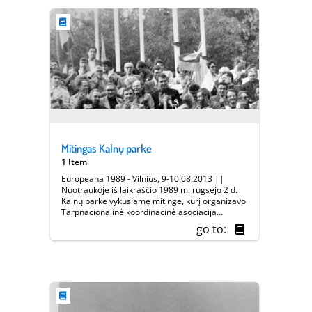
Mitingas Kalnų parke
1 Item
Europeana 1989 - Vilnius, 9-10.08.2013 ||
Nuotraukoje iš laikraščio 1989 m. rugsėjo 2 d.
Kalnų parke vykusiame mitinge, kurį organizavo
Tarpnacionalinė koordinacinė asociacija
matome dalyvaujančius prof. V. Landsbergį, N.
go to:
Medvedevą, S. Dušauską-Duš, A. Juozaitį, L.
Bartkienę, prof. K. Uosį ir kt.