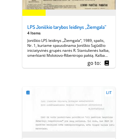
LPS Joniškio tarybos leidinys „Žiemgala“
4 Items
Joniškio LPS leidinys „Žiemgala“, 1989, spalis,
Nr. 1, kuriame spausdinama Joniškio Sąjūdžio
iniciatyvinės grupės narės R. Staniulienės kalba,
smerkianti Molotovo-Ribentropo paktą. Kalba
pasakyta mitingo, vykusio aikštėje priešais
go to:
vykdomojo komiteto pastatą, metu. ||
Europeana 1989 - Vilnius, 9-10.08.2013
LIT