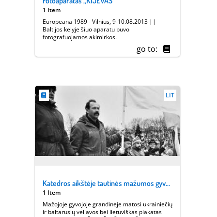
Fotoaparatas „KIJEVAS“
1 Item
Europeana 1989 - Vilnius, 9-10.08.2013 ||
Baltijos kelyje šiuo aparatu buvo
fotografuojamos akimirkos.
go to:
LIT
Katedros aikštėje tautinės mažumos gyvojoje grandinėje
1 Item
Mažojoje gyvojoje grandinėje matosi ukrainiečių
ir baltarusių vėliavos bei lietuviškas plakatas