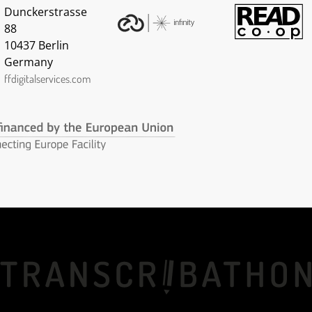
Dunckerstrasse
88
10437 Berlin
Germany
ffdigitalservices.com
ung/Welcome.html
lit_cpg231.html