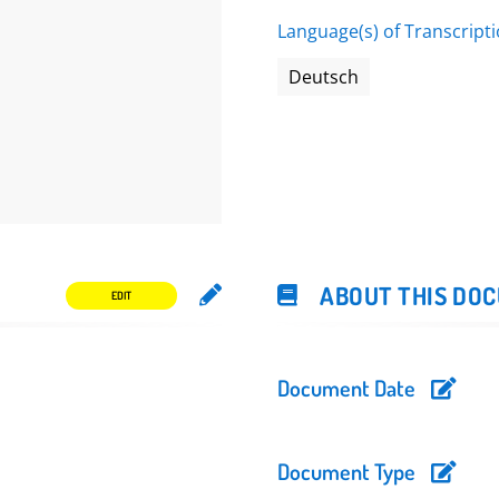
Language(s) of Transcript
Deutsch
ABOUT THIS DO
EDIT
Document Date
Document Type