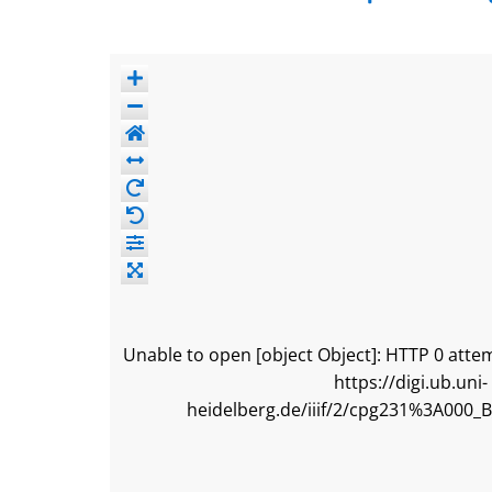
Unable to open [object Object]: HTTP 0 attem
https://digi.ub.uni-
heidelberg.de/iiif/2/cpg231%3A000_B_