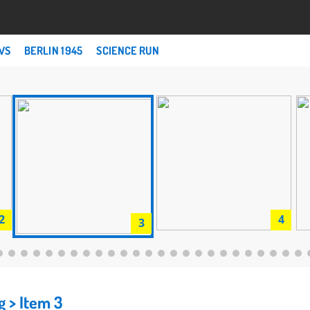
WS
BERLIN 1945
SCIENCE RUN
2
4
3
ng
> Item 3