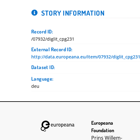
STORY INFORMATION
Record ID:
/07932/diglit_cpg231
External Record ID:
http://data.europeana.eu/item/07932/diglit_cpg23
Dataset ID:
Language:
deu
DC Title:
Kräuterbuch und Rezeptsammlung
DC Creator:
http://d-nb.info/gnd/119798328
Europeana
Foundation
DC Date:
Prins Willem-
http://semium.org/time/15xx