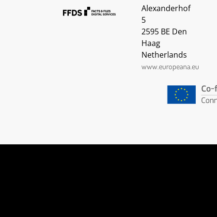
Alexanderhof
DC Type:
5
http://data.europeana.eu/concept/base/17
2595 BE Den
Text
Haag
Manuscript
Netherlands
DC Rights:
www.europeana.eu
http://www.ub.uni-heidelberg.de/helios/digi/nutz
DC Language:
de
EDM Landing Page:
https://www.europeana.eu/portal/record/07932/dig
EDM Country:
Germany
EDM Data Provider:
EDM Provider:
EDM Rights: