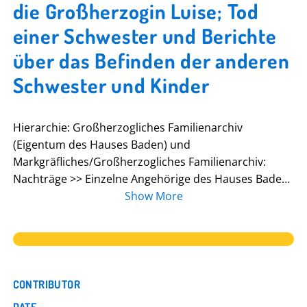
die Großherzogin Luise; Tod
einer Schwester und Berichte
über das Befinden der anderen
Schwester und Kinder
Hierarchie: Großherzogliches Familienarchiv
(Eigentum des Hauses Baden) und
Markgräfliches/Großherzogliches Familienarchiv:
Nachträge >> Einzelne Angehörige des Hauses Baden
>> [13 A] Luise Großherzogin von Baden (1838-1923)
Show More
>> Familie, Hof, Regierung >> Erziehung, Schulen >>
Victoria-Schule und -Pensionat >> Berichtserien >>
Emilie Göler von Ravensburg [?-?, Oberin des Viktoria-
Pensionats Karlsruhe und der Filiale Baden-Baden
1917-1920/1923]
CONTRIBUTOR