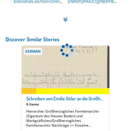
bibliothek.de/item/SHH6
JVWNFQPAKICQJFBDFFBJ3
TJVWNFQPAKICQJFBDFFBJ
4E2Q3S
34E2Q3S
Landesarchiv Baden-
Württemberg | Abt.
Generallandesarchiv
Karlsruhe | FA N 2531 |
Discover Similar Stories
18
GERMAN
Schreiben von Emilie Göler an die Großherzogin Luise; Erkrankung von Emily Göler und das Befinden ihrer Schwester
6 Items
Hierarchie: Großherzogliches Familienarchiv
(Eigentum des Hauses Baden) und
Markgräfliches/Großherzogliches
Familienarchiv: Nachträge >> Einzelne
Angehörige des Hauses Baden >> [13 A] Luise