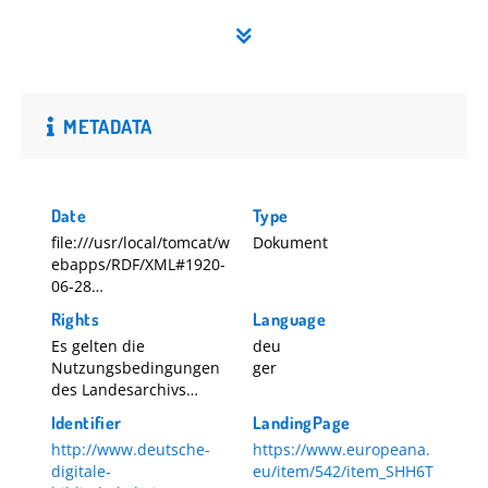
METADATA
Date
Type
file:///usr/local/tomcat/w
Dokument
ebapps/RDF/XML#1920-
06-28
1920-06-28
Rights
Language
Es gelten die
deu
Nutzungsbedingungen
ger
des Landesarchivs
Baden-Württemberg.
Identifier
LandingPage
http://www.deutsche-
https://www.europeana.
digitale-
eu/item/542/item_SHH6T