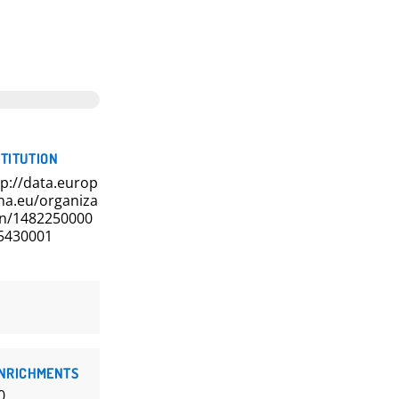
STITUTION
tp://data.europ
na.eu/organiza
on/1482250000
5430001
NRICHMENTS
0