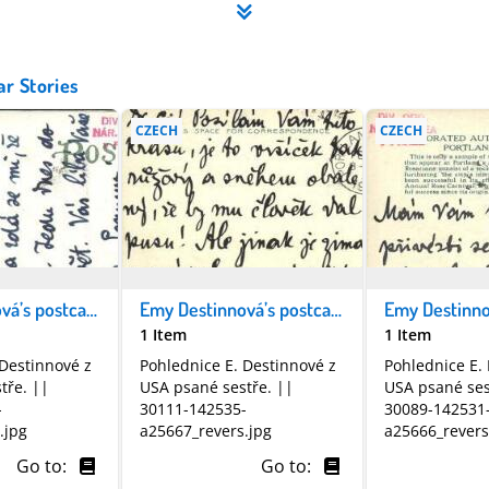
ar Stories
CZECH
CZECH
Emy Destinnová’s postcards || Pohlednice Emy Destinnové
Emy Destinnová’s postcards || Pohlednice Emy Destinnové
1 Item
1 Item
 Destinnové z
Pohlednice E. Destinnové z
Pohlednice E.
tře. ||
USA psané sestře. ||
USA psané ses
-
30111-142535-
30089-142531
.jpg
a25667_revers.jpg
a25666_revers
Go to:
Go to: