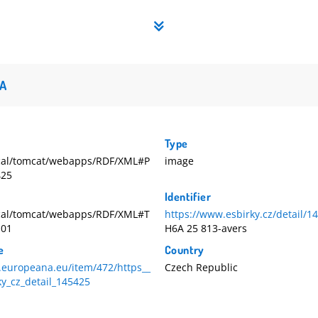
A
Type
/local/tomcat/webapps/RDF/XML#P
image
425
Identifier
/local/tomcat/webapps/RDF/XML#T
https://www.esbirky.cz/detail/1
101
H6A 25 813-avers
e
Country
.europeana.eu/item/472/https__
Czech Republic
y_cz_detail_145425