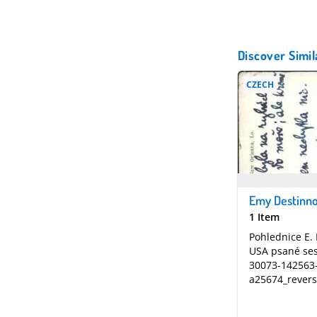
Discover Simil
CZECH
1 Item
Pohlednice E.
USA psané ses
30073-142563
a25674_revers