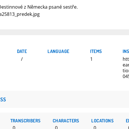
Destinnové z Německa psané sestře.
a25813_predek.jpg
DATE
LANGUAGE
ITEMS
IN
/
1
ht
ea
ti
04
SS
TRANSCRIBERS
CHARACTERS
LOCATIONS
E
0
0
0