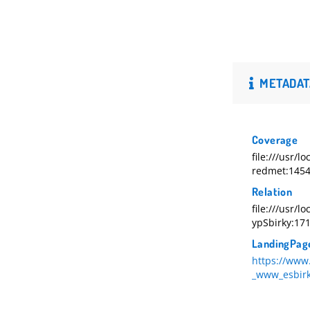
METADAT
Coverage
file:///usr
redmet:145
Relation
file:///usr
ypSbirky:17
LandingPag
https://www
_www_esbirk