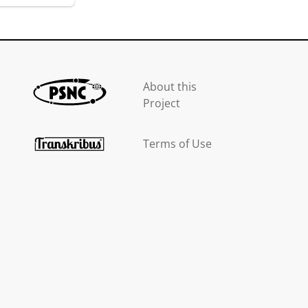
About this
Project
Terms of Use