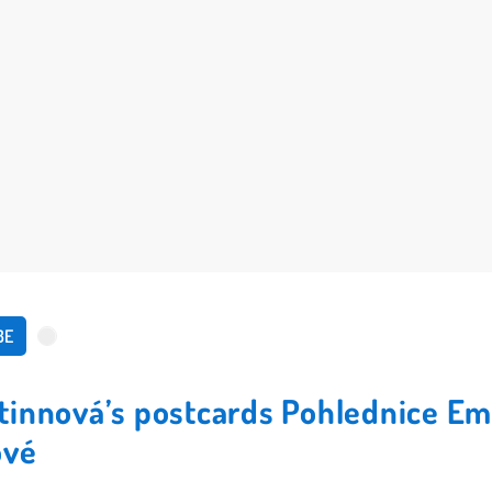
BE
tinnová’s postcards Pohlednice E
ové