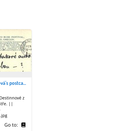
Emy Destinnová’s postcards || Pohlednice Emy Destinnové
 Destinnové z
tře. ||
-
.jpg
Go to: