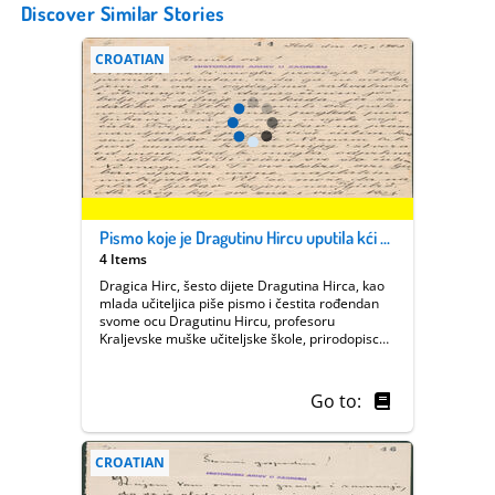
Discover Similar Stories
CROATIAN
Pismo koje je Dragutinu Hircu uputila kći Dragica
4 Items
Dragica Hirc, šesto dijete Dragutina Hirca, kao
mlada učiteljica piše pismo i čestita rođendan
svome ocu Dragutinu Hircu, profesoru
Kraljevske muške učiteljske škole, prirodopiscu,
geografu i planinaru, sakupljaču narodnog
blaga, autoru više od tisuću članaka iz
zemljopisa, botanike, zoologije, planinarstva,
Go to:
mineralogije, geologije i gospodarstva.
CROATIAN