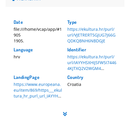
Date
Type
file:///home/vcap/app/#1
https://ekultura.hr/purl/
905
url/VJETRERT5GJUG7J66G
1905.
QDKQBNH6NBDGJE
Language
Identifier
hrv
https://ekultura.hr/purl/
url/IAYYHSXHIJSFW5I7446
4KJTXQ2V2WGM4
HR-DAZG-839-4-47
LandingPage
Country
https://www.europeana.
Croatia
eu/item/869/https___ekul
tura_hr_purl_url_IAYYHSX
HIJSFW5I74464KJTXQ2V2
WGM4