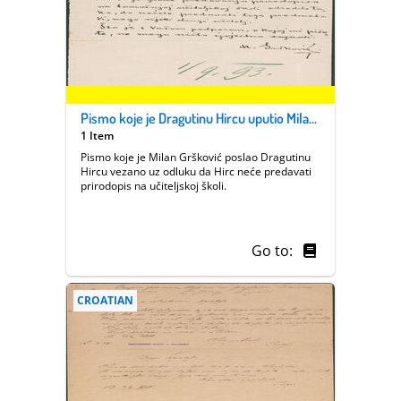
Pismo koje je Dragutinu Hircu uputio Milan Gršković
1 Item
Pismo koje je Milan Gršković poslao Dragutinu
Hircu vezano uz odluku da Hirc neće predavati
prirodopis na učiteljskoj školi.
Go to:
CROATIAN