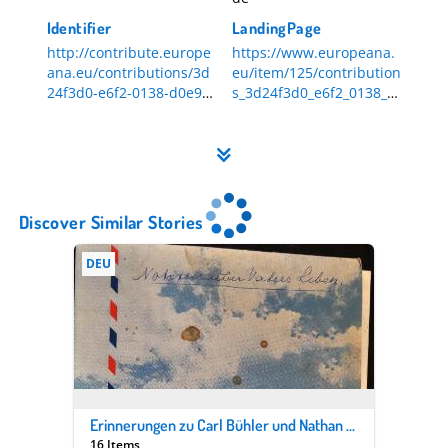
Identifier
LandingPage
http://contribute.europe
https://www.europeana.
ana.eu/contributions/3d
eu/item/125/contribution
24f3d0-e6f2-0138-d0e9-
s_3d24f3d0_e6f2_0138_d
6eee0af60c2c
0e9_6eee0af60c2c
Mscr.Dresd.App.2919 |
Bd.1
Discover Similar Stories
DEU
Erinnerungen zu Carl Bühler und Nathan Netter
16 Items