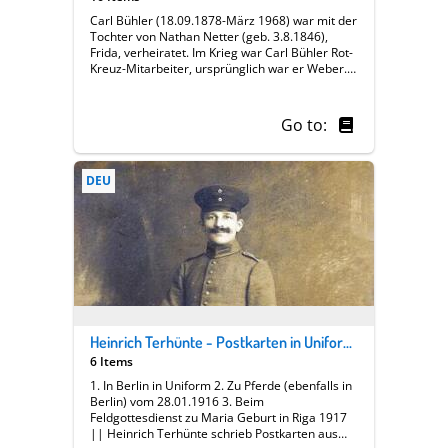
Carl Bühler (18.09.1878-März 1968) war mit der
Tochter von Nathan Netter (geb. 3.8.1846),
Frida, verheiratet. Im Krieg war Carl Bühler Rot-
Kreuz-Mitarbeiter, ursprünglich war er Weber. -
Im Anhang finden sich sowohl Notizen zum
Leben von Carl Bühler als auch die
Lebenserinnerungen von Nathan Netter.
Go to:
DEU
Heinrich Terhünte - Postkarten in Uniform | zu Pferde und beim Kriegsgottesdienst.
6 Items
1. In Berlin in Uniform 2. Zu Pferde (ebenfalls in
Berlin) vom 28.01.1916 3. Beim
Feldgottesdienst zu Maria Geburt in Riga 1917
|| Heinrich Terhünte schrieb Postkarten aus