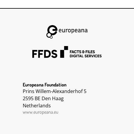
Reserve-Lazarett Weimar zugeteilt und erhielt
von Neumann eine weitere Karikatur mit
persönlicher Widmung auf der Rückseite und
gleicher Signatur (siehe Beitrag). || Karikatur
zum Gaskrieg. Die Karikatur ist signiert mit NN
und ist überschrieben mit Gashahn zu!. Ohne
Datum.
Europeana Foundation
Prins Willem-Alexanderhof 5
2595 BE Den Haag
Netherlands
www.europeana.eu