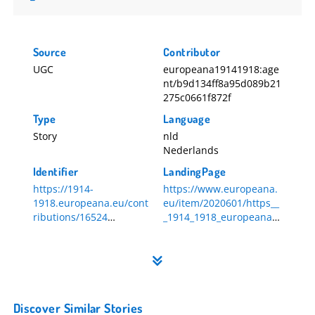
Source
Contributor
UGC
europeana19141918:age
nt/b9d134ff8a95d089b21
275c0661f872f
Type
Language
Story
nld
Nederlands
Identifier
LandingPage
https://1914-
https://www.europeana.
1918.europeana.eu/cont
eu/item/2020601/https__
ributions/16524
_1914_1918_europeana_e
16524
u_contributions_16524
Discover Similar Stories