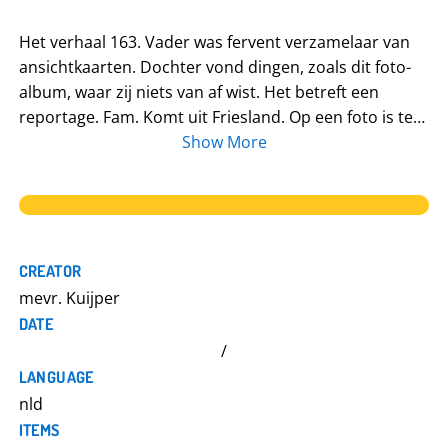
Het verhaal 163. Vader was fervent verzamelaar van
ansichtkaarten. Dochter vond dingen, zoals dit foto-
album, waar zij niets van af wist. Het betreft een
reportage. Fam. Komt uit Friesland. Op een foto is te
zien dat een meisje melk uit een emmer likt. Afkomst
Show More
boek is onbekend. Vader ruilde wel eens spullen voor
bijzondere dingen om dit dan te ruilen voor
ansichtkaart. Foto’s zijn genomen bij o.a. een
grensovergang. Er is een vluchtelingestroom te zien.
Herkenbaar zijn Belgische vluchtelingen. Omstreeks
CREATOR
1914/1915. Misschien is de kerk te traceren.
mevr. Kuijper
Waarschijnlijk de kerk in Wouw. Meerdere foto’s
DATE
genomen in de bossen van Brabant Bij de grens
/
Bergen op Zoom / Essen. Object 164. Landkaart van
LANGUAGE
Rusland.
nld
ITEMS