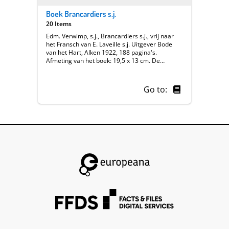
Boek Brancardiers s.j.
20 Items
Edm. Verwimp, s.j., Brancardiers s.j., vrij naar
het Fransch van E. Laveille s.j. Uitgever Bode
van het Hart, Alken 1922, 188 pagina's.
Afmeting van het boek: 19,5 x 13 cm. De
pagina's 85-97 gaan over pater Erkens, een
oom van deelnemer Wilfried Erkens. || Een
eerbetoon aan de brancardiers van de orde. ||
Go to:
|| Français || Book || Boek, Brancardiers s.j.
|| Alken || Boek, Brancardiers s.j., vrij naar het
Fransch van E. Laveille s.j., Alken, 1922, 188 pp.
Uitegever: De Bode van het H. Hart. P. 85-97
gaat over pater Erkens. Afmetingen: 19,5 x 13.
Het gaat hier over een erfenis van de
gesneuvelde oom Oscar Erkens. Deelnemer
Wilfried Erkens, de neef van de gesneuvelde
Oscar Erkens, heeft oorlogsstukken uit
verschillende erfenissen van verschillende
familielden bijeengebracht. Waaronder dus dit
boek.