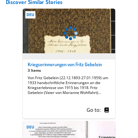
Discover Similar Stories
DEU
Kriegserinnerungen von Fritz Gebelein
3 Items
Von Fritz Gebelein (22.12.1893-27.01.1959) um
1933 handschriftliche Erinnerungen an die
Kriegserlebnisse von 1915 bis 1918. Fritz
Gebelein (Vater von Marianne Wohlfahrt)
beschreibt in diesem Tagebuch seine Erlebnisse
als Soldat des Königlich Sächsischen 16.
Infanterieregiment 182, 12. Kompanie, 123.
Go to:
Infanterie Division, 245. Infanterie Brigade,
stationiert in Frankreich (Vernon), Rumänien,
Russland (Brest-Litowsk) und schließlich am
DEU
Assowschen Meer; Titel: Meine Erinnerungen
und Erlebnisse aus den Kriegsjahren 1915-
1918. || || Other || Western Front || Imperial