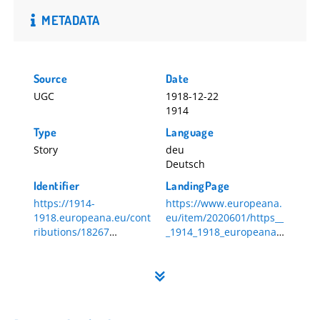
METADATA
Source
Date
UGC
1918-12-22
1914
Type
Language
Story
deu
Deutsch
Identifier
LandingPage
https://1914-
https://www.europeana.
1918.europeana.eu/cont
eu/item/2020601/https__
ributions/18267
_1914_1918_europeana_e
18267
u_contributions_18267