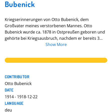
Bubenick
Kriegserinnerungen von Otto Bubenick, dem
Großvater meines verstorbenen Mannes. Otto
Bubenick wurde ca. 1878 in Ostpreußen geboren und
gehörte bei Kriegsausbruch, nachdem er bereits 3
Jahre zuvor aus der Ersatzreserve ausgeschieden war,
Show More
zum ungedienten Landsturm. Bei der Musterung
wurde er als auglich für Fußartillerie befunden.
Bubenick trat der Görlitzer Landsturmriege bei und
bekam seine Einberufung Mitte 1915. Zunächst kam er
zu den Pionieren nach Posen, später wurde er an die
CONTRIBUTOR
Westfront, nach Belgien und Frankreich, und nach
Otto Bubenick
Trient beordert. Eine Zeitlang musste er auch an die
DATE
Ostfront, nach Russland, z.B. war er in Srednia Buda
1914 - 1918-12-22
stationiert. Er wurde im Dezember 1918 aus dem
LANGUAGE
Militärdient entlassen und kehrte am 22. des Monats
deu