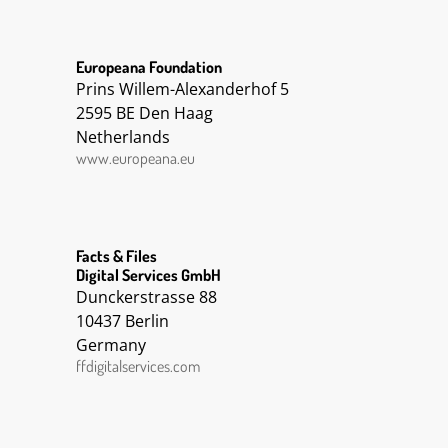
Women || Western Front || Imperial Forces ||
|| Western Front || Other || Women ||
Imperial Forces || || Other || Imperial Forces
|| Women || Western Front
Europeana Foundation
Prins Willem-Alexanderhof 5
2595 BE Den Haag
Netherlands
www.europeana.eu
Facts & Files
Digital Services GmbH
Dunckerstrasse 88
10437 Berlin
Germany
ffdigitalservices.com