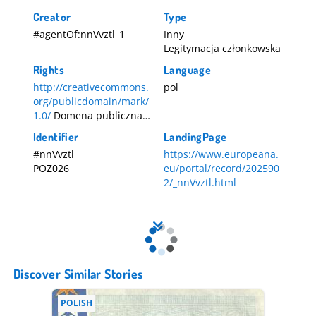
Creator
Type
#agentOf:nnVvztl_1
Inny
Legitymacja członkowska
Rights
Language
http://creativecommons.
pol
org/publicdomain/mark/
1.0/
Domena publiczna -
obiekt nie jest chroniony
Identifier
LandingPage
prawem autorskim
#nnVvztl
https://www.europeana.
POZ026
eu/portal/record/202590
2/_nnVvztl.html
Discover Similar Stories
POLISH