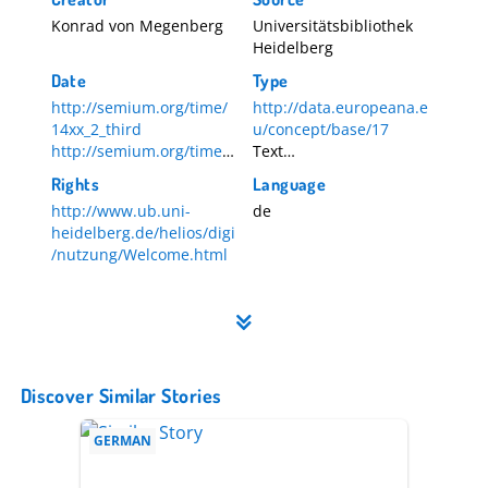
Konrad von Megenberg
Universitätsbibliothek
Heidelberg
Date
Type
http://semium.org/time/
http://data.europeana.e
14xx_2_third
u/concept/base/17
http://semium.org/time/
Text
14xx
Manuscript
Rights
Language
http://www.ub.uni-
de
heidelberg.de/helios/digi
/nutzung/Welcome.html
Discover Similar Stories
GERMAN