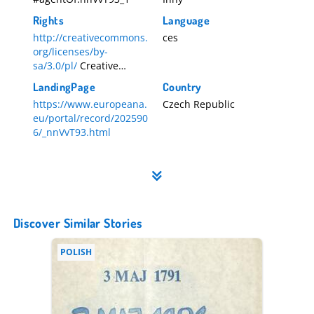
Rights
Language
http://creativecommons.
ces
org/licenses/by-
sa/3.0/pl/
Creative
Commons Attribution-
LandingPage
Country
sdílet podobně (CC-BY-
https://www.europeana.
Czech Republic
SA)
eu/portal/record/202590
6/_nnVvT93.html
Discover Similar Stories
POLISH