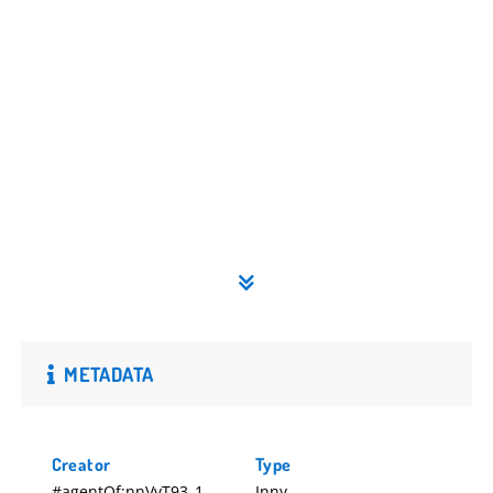
METADATA
Creator
Type
#agentOf:nnVvT93_1
Inny