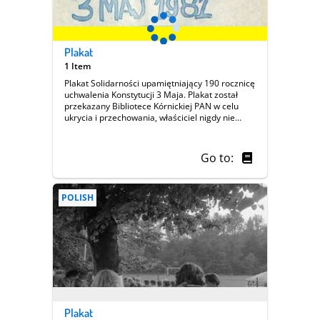
Plakat
1 Item
Plakat Solidarności upamiętniający 190 rocznicę
uchwalenia Konstytucji 3 Maja. Plakat został
przekazany Bibliotece Kórnickiej PAN w celu
ukrycia i przechowania, właściciel nigdy nie
zgłosił się po odbiór. || Europeana 1989 -
Poznań, 14-15.06.2013
Go to:
POLISH
Plakat