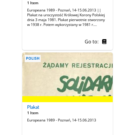
1 Item
Europeana 1989 - Poznań, 14-15.06.2013 ||
Plakat na uroczystość Królowej Korony Polskiej
dnia 3 maja 1981. Plakat pierwotnie stworzony
w 1938 r. Potem wykorzystany w 1981 r.
Przedstawia trzy pokolenia Polaków walczących
o wolność i niepodległość (powstaniec
styczniowy, żołnierz Kampanii wrześniowej 1939
Go to:
oraz harcerz ). Na odwrocie opis symboliki.
POLISH
Plakat
1 Item
Europeana 1989 - Poznań, 14-15.06.2013