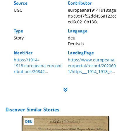
Source
Contributor
UGC
europeana19141918:age
nt/c0c47f52dd455a123cc
ed6c0210b136c
Type
Language
Story
deu
Deutsch
Identifier
LandingPage
https://1914-
https://www.europeana.
1918.europeana.eu/cont
eu/portal/record/202060
ributions/20842
1/https___1914_1918_eur
20842
opeana_eu_contributions
_20842.html
Discover Similar Stories
DEU