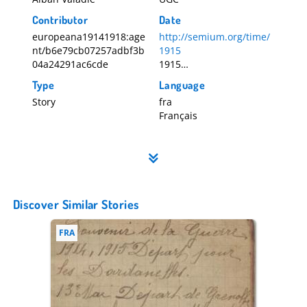
Contributor
Date
europeana19141918:age
http://semium.org/time/
nt/b6e79cb07257adbf3b
1915
04a24291ac6cde
1915
1914-08-04
Type
Language
Story
fra
Français
Discover Similar Stories
FRA