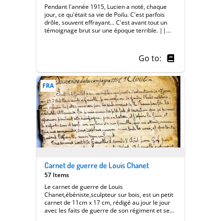
Pendant l'année 1915, Lucien a noté, chaque
jour, ce qu'était sa vie de Poilu. C'est parfois
drôle, souvent effrayant... C'est avant tout un
témoignage brut sur une époque terrible. ||
Sur un petit carnet, contraint par son format,
Lucien décrivait sur chaque page en quelques
phrases courtes, chaque journée de l'année
Go to:
1915.
FRA
Carnet de guerre de Louis Chanet
57 Items
Le carnet de guerre de Louis
Chanet,ébéniste,sculpteur sur bois, est un petit
carnet de 11cm x 17 cm, rédigé au jour le jour
avec les faits de guerre de son régiment et ses
impressions et son rôle pendant la période