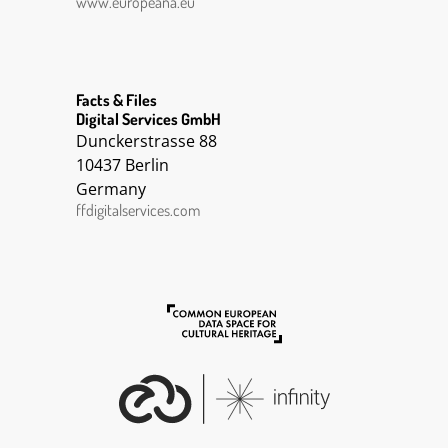
www.europeana.eu
|| Eastern Front || Diary || Carnet de guerre,
p1-29 || près de Nancy || Artillery || Carnet
de guerre, p1-28 || Trench Life || || Carnet de
guerre, p29-57 || près de Nancy || Trench Life
|| Diary || Eastern Front || Artillery
Facts & Files
Digital Services GmbH
Dunckerstrasse 88
10437 Berlin
Germany
ffdigitalservices.com