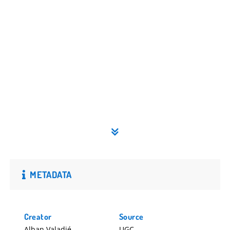
METADATA
Creator
Source
Alban Valadié
UGC