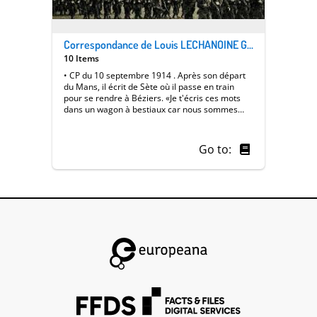
Correspondance de Louis LECHANOINE Grand-père du contributeur
10 Items
• CP du 10 septembre 1914 . Après son départ
du Mans, il écrit de Sète où il passe en train
pour se rendre à Béziers. «Je t'écris ces mots
dans un wagon à bestiaux car nous sommes
tous là dedans, le jour nous ne sommes pas
trop mal mais la nuit on est mal. Nous avons vu
la mer à quelques mètres de nous et de ce
Go to:
moment nous n'en sommes pas encore loin.» •
CP du 3 janvier 1915 « Le jour du 1er de l'an les
boches qui en ont assez aussi eux se sont levés
dans leurs tranchées qui sont à cet endroit qu'à
100 mètres des notres, ils ont levé les bras,
agité leur mouchoir ou leur gamelle, alors nous
autres nous en avons fait autant et si le
lieutenant n'avait pas tiré nous aurions été des
copains, aussi le lieutenant a été mal vu de
notre part. ». • Lettre du 18 mars 1915 Ecrit
depuis le sanatorium par l'intermédiare d'un
voisin de chambre car il est trop faible. Il souffre
de la thiphoïde. • Lettre du 24 avril 1916 où il dit
qu'il est « rongé par la vermine » ce qui
l'empêche de dormir. • Lettre du 23 juin 1916.