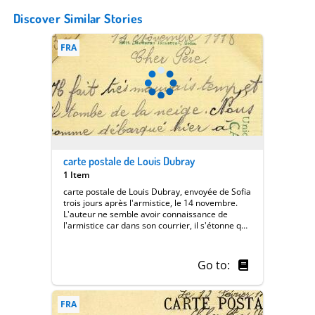
Discover Similar Stories
FRA
carte postale de Louis Dubray
1 Item
carte postale de Louis Dubray, envoyée de Sofia
trois jours après l'armistice, le 14 novembre.
L'auteur ne semble avoir connaissance de
l'armistice car dans son courrier, il s'étonne que
l'on n'ait pas bombardé un train transportant
des soldats allemands et il attribue ce fait à la
présence éventuelle de Roumains (alliés de la
Go to:
France) à bord du train. || Back
FRA