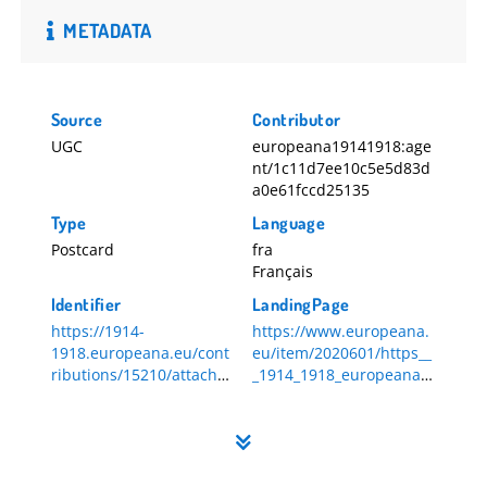
METADATA
Source
Contributor
UGC
europeana19141918:age
nt/1c11d7ee10c5e5d83d
a0e61fccd25135
Type
Language
Postcard
fra
Français
Identifier
LandingPage
https://1914-
https://www.europeana.
1918.europeana.eu/cont
eu/item/2020601/https__
ributions/15210/attachm
_1914_1918_europeana_e
ents/158641
u_contributions_15210_a
158641
ttachments_158641