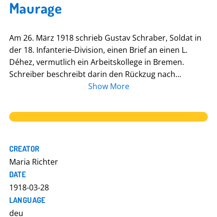
Maurage
Am 26. März 1918 schrieb Gustav Schraber, Soldat in
der 18. Infanterie-Division, einen Brief an einen L.
Déhez, vermutlich ein Arbeitskollege in Bremen.
Schreiber beschreibt darin den Rückzug nach
Maurage in Belgien. Das Leben dort gefalle ihm sehr
Show More
gut, nur die Verpflegung und der Dienst könnten
besser sein, schrieb er. Zudem beklagte er den Drill,
dem die jungen Rekruten ausgesetzt seien. Na, es
wird schon vorüber gehen, denn ich hoffe auf einen
baldigen Frieden. Seine freien Tage, so schrieb er,
CREATOR
verbrachte er bei einer belgischen Familie, sehr gute
Maria Richter
Leute. Schraber beschreibt zudem die Umgebung
DATE
(alles Bergwerke) und die Hoffnung, bald in die Heimat
1918-03-28
zurückkehren zu können. Nähere Informationen zu
LANGUAGE
Schraber sind jedoch nicht bekannt.
deu