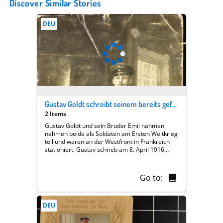
Discover Similar Stories
DEU
Gustav Goldt schreibt seinem bereits gefallen Bruder Emil
2 Items
Gustav Goldt und sein Bruder Emil nahmen
nahmen beide als Soldaten am Ersten Weltkrieg
teil und waren an der Westfront in Frankreich
stationiert. Gustav schrieb am 8. April 1916
seinem Bruder und ließ sich dafür in Straßburg
fotografieren, um Emil, der als Infanterist beim
1. Bataillon der 1. Kompanie des 92. Infanterie-
Go to:
Regiments, 20. Division diente, das gewünschte
Foto schicken zu können. Als die Karte ankam,
war Emil bereits gefallen. Die Karte wurde
DEU
wieder an Gustav zurückgeschickt. ||
Fotopostkarte von Gustav Goldt an seinen
Bruder Emil vom 08.04.1916 (Poststempel